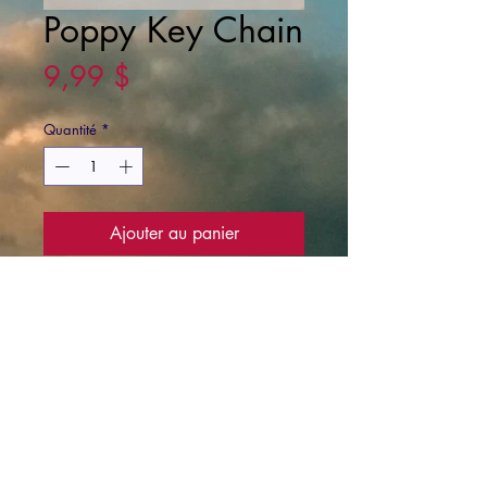
Poppy Key Chain
Prix
9,99 $
Quantité
*
Ajouter au panier
Metal poppy key chain, lobster claw
clip.
Canadian Forces Museum of Aerospace
Defence - 22 Wing/Canadian Forces
Base North Bay
Musée de la défense aérospatiale des