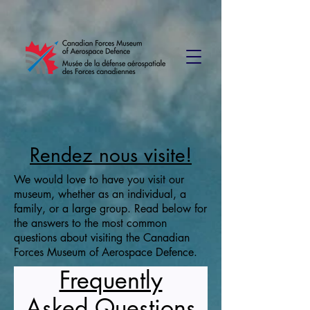
Rendez nous visite!
We would love to have you visit our
museum, whether as an individual, a
family, or a large group. Read below for
the answers to the most common
questions about visiting the Canadian
Forces Museum of Aerospace Defence.
Frequently
Asked Questions